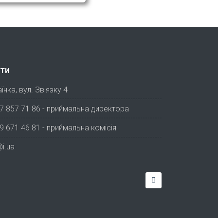
ти
їнка, вул. Зв'язку 4
7 857 71 86 - приймальна директора
9 671 46 81 - приймальна комісія
i.ua