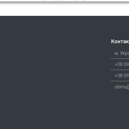
Контак
м. Укра
+38 09
+38 09
obmu@