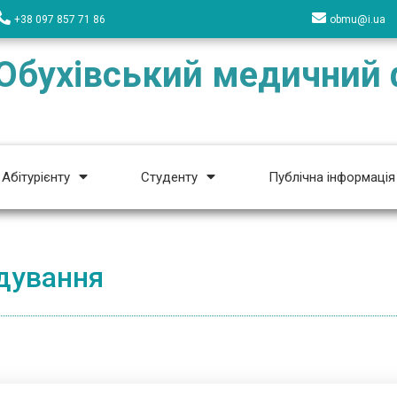
+38 097 857 71 86
obmu@i.ua
Обухівський медичний
Абітурієнту
Студенту
Публічна інформація
дування