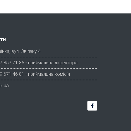
ти
їнка, вул. Зв'язку 4
7 857 71 86 - приймальна директора
9 671 46 81 - приймальна комісія
i.ua