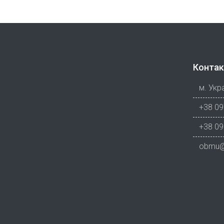
Контак
м. Укра
+38 09
+38 09
obmu@