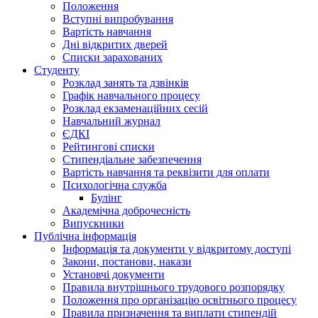
Положення
Вступні випробування
Вартість навчання
Дні відкритих дверей
Списки зарахованих
Студенту
Розклад занять та дзвінків
Графік навчального процесу
Розклад екзаменаційних сесій
Навчальний журнал
ЄДКІ
Рейтингові списки
Стипендіальне забезпечення
Вартість навчання та реквізити для оплати
Психологічна служба
Булінг
Академічна доброчесність
Випускники
Публічна інформація
Інформація та документи у відкритому доступі
Закони, постанови, накази
Установчі документи
Правила внутрішнього трудового розпорядку
Положення про організацію освітнього процесу
Правила призначення та виплати стипендій