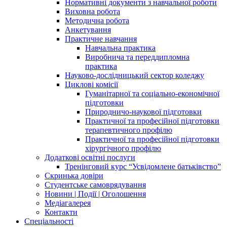
Нормативні документи з навчальної роботи
Виховна робота
Методична робота
Анкетування
Практичне навчання
Навчальна практика
Виробнича та переддипломна
практика
Науково-дослідницький сектор коледжу
Циклові комісії
Гуманітарної та соціально-економічної
підготовки
Природничо-наукової підготовки
Практичної та професійної підготовки
терапевтичного профілю
Практичної та професійної підготовки
хірургічного профілю
Додаткові освітні послуги
Тренінговий курс “Усвідомлене батьківство”
Скринька довіри
Студентське самоврядування
Новини | Події | Оголошення
Медіагалерея
Контакти
Спеціальності