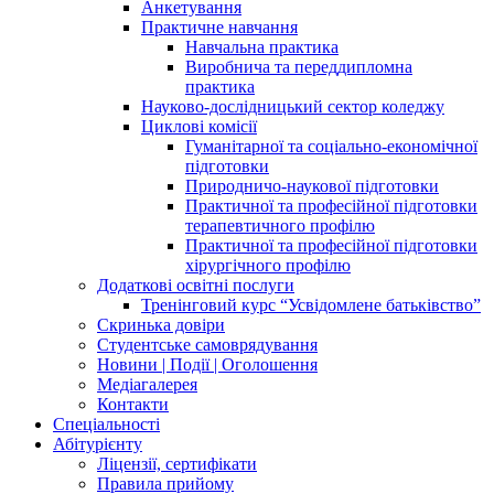
Анкетування
Практичне навчання
Навчальна практика
Виробнича та переддипломна
практика
Науково-дослідницький сектор коледжу
Циклові комісії
Гуманітарної та соціально-економічної
підготовки
Природничо-наукової підготовки
Практичної та професійної підготовки
терапевтичного профілю
Практичної та професійної підготовки
хірургічного профілю
Додаткові освітні послуги
Тренінговий курс “Усвідомлене батьківство”
Скринька довіри
Студентське самоврядування
Новини | Події | Оголошення
Медіагалерея
Контакти
Спеціальності
Абітурієнту
Ліцензії, сертифікати
Правила прийому