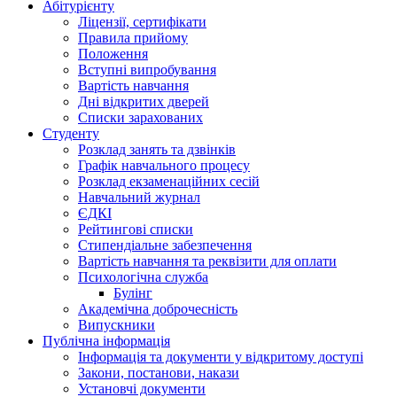
Абітурієнту
Ліцензії, сертифікати
Правила прийому
Положення
Вступні випробування
Вартість навчання
Дні відкритих дверей
Списки зарахованих
Студенту
Розклад занять та дзвінків
Графік навчального процесу
Розклад екзаменаційних сесій
Навчальний журнал
ЄДКІ
Рейтингові списки
Стипендіальне забезпечення
Вартість навчання та реквізити для оплати
Психологічна служба
Булінг
Академічна доброчесність
Випускники
Публічна інформація
Інформація та документи у відкритому доступі
Закони, постанови, накази
Установчі документи