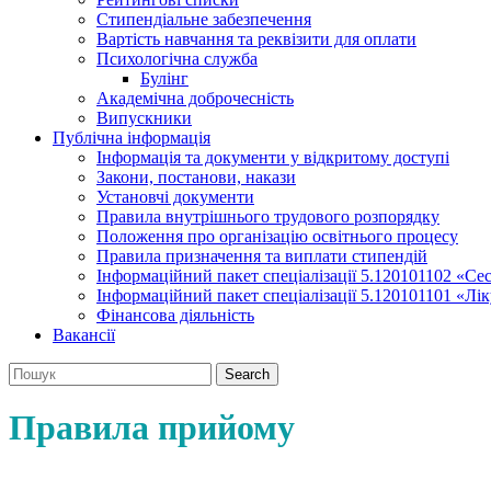
Стипендіальне забезпечення
Вартість навчання та реквізити для оплати
Психологічна служба
Булінг
Академічна доброчесність
Випускники
Публічна інформація
Інформація та документи у відкритому доступі
Закони, постанови, накази
Установчі документи
Правила внутрішнього трудового розпорядку
Положення про організацію освітнього процесу
Правила призначення та виплати стипендій
Інформаційний пакет спеціалізації 5.120101102 «Се
Інформаційний пакет спеціалізації 5.120101101 «Лі
Фінансова діяльність
Вакансії
Search
Правила прийому