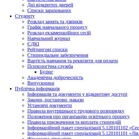
Дні відкритих дверей
Списки зарахованих
Студенту
Розклад занять та дзвінків
Графік навчального процесу
Розклад екзаменаційних сесій
Навчальний журнал
ЄДКІ
Рейтингові списки
Стипендіальне забезпечення
Вартість навчання та реквізити для оплати
Психологічна служба
Булінг
Академічна доброчесність
Випускники
Публічна інформація
Інформація та документи у відкритому доступі
Закони, постанови, накази
Установчі документи
Правила внутрішнього трудового розпорядку
Положення про організацію освітнього процесу
Правила призначення та виплати стипендій
Інформаційний пакет спеціалізації 5.120101102 «Се
Інформаційний пакет спеціалізації 5.120101101 «Лі
Фінансова діяльність