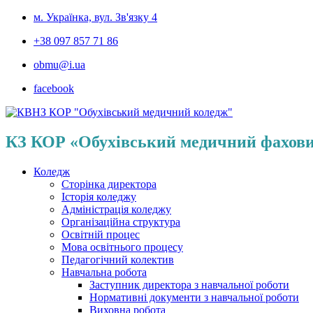
м. Українка, вул. Зв'язку 4
+38 097 857 71 86
obmu@i.ua
facebook
КЗ КОР «Обухівський медичний фахов
Коледж
Сторінка директора
Історія коледжу
Адміністрація коледжу
Організаційна структура
Освітній процес
Мова освітнього процесу
Педагогічний колектив
Навчальна робота
Заступник директора з навчальної роботи
Нормативні документи з навчальної роботи
Виховна робота