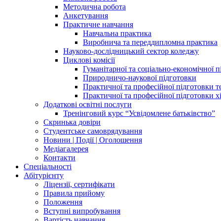
Методична робота
Анкетування
Практичне навчання
Навчальна практика
Виробнича та переддипломна практика
Науково-дослідницький сектор коледжу
Циклові комісії
Гуманітарної та соціально-економічної 
Природничо-наукової підготовки
Практичної та професійної підготовки 
Практичної та професійної підготовки х
Додаткові освітні послуги
Тренінговий курс “Усвідомлене батьківство”
Скринька довіри
Студентське самоврядування
Новини | Події | Оголошення
Медіагалерея
Контакти
Спеціальності
Абітурієнту
Ліцензії, сертифікати
Правила прийому
Положення
Вступні випробування
Вартість навчання