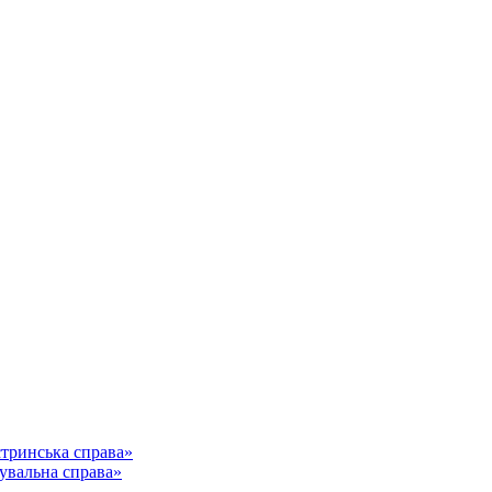
стринська справа»
кувальна справа»