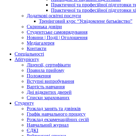
Практичної та професійної підготовки 
Практичної та професійної підготовки х
Додаткові освітні послуги
Тренінговий курс “Усвідомлене батьківство”
Скринька довіри
Студентське самоврядування
Новини | Події | Оголошення
Медіагалерея
Контакти
Спеціальності
Абітурієнту
Ліцензії, сертифікати
Правила прийому
Положення
Вступні випробування
Вартість навчання
Дні відкритих дверей
Списки зарахованих
Студенту
Розклад занять та дзвінків
Графік навчального процесу
Розклад екзаменаційних сесій
Навчальний журнал
ЄДКІ
Рейтингові списки