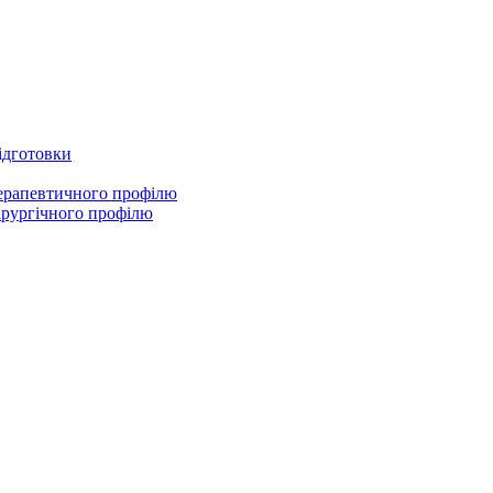
підготовки
терапевтичного профілю
ірургічного профілю