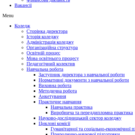
Вакансії
Menu
Коледж
Сторінка директора
Історія коледжу
Адміністрація коледжу
Організаційна структура
Освітній процес
Мова освітнього процесу
Педагогічний колектив
Навчальна робота
Заступник директора з навчальної роботи
Нормативні документи з навчальної роботи
Виховна робота
Методична робота
Анкетування
Практичне навчання
Навчальна практика
Виробнича та переддипломна практика
Науково-дослідницький сектор коледжу
Циклові комісії
Гуманітарної та соціально-економічної 
Природничо-наукової підготовки