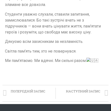
зламане все довкола.
Студенти уважно слухали, ставили запитання,
замислювалися. Бо такі зустрічі вчать не з
підручників — вони вчать цінувати життя, пам’ятати
героїв і розуміти, що свобода має високу ціну.
Дякуємо всім захисникам за незламність.
Світла пам’ять тим, хто не повернувся.
Ми пам’ятаємо. Ми вдячні. Ми сильні разом.
ПОПЕРЕДНІЙ ЗАПИС
НАСТУПНИЙ ЗАПИС
Ні — булінгу!
Всесвітній день української хустки