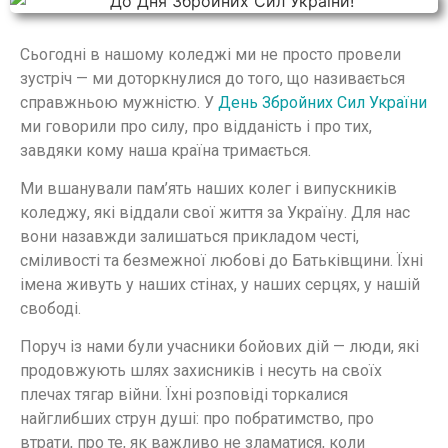
Сьогодні в нашому коледжі ми не просто провели
зустріч — ми доторкнулися до того, що називається
справжньою мужністю. У
День Збройних Сил України
ми говорили про силу, про відданість і про тих,
завдяки кому наша країна тримається.
Ми вшанували пам’ять наших колег і випускників
коледжу, які віддали свої життя за Україну. Для нас
вони назавжди залишаться прикладом честі,
сміливості та безмежної любові до Батьківщини. Їхні
імена живуть у наших стінах, у наших серцях, у нашій
свободі.
Поруч із нами були учасники бойових дій — люди, які
продовжують шлях захисників і несуть на своїх
плечах тягар війни. Їхні розповіді торкалися
найглибших струн душі: про побратимство, про
втрати, про те, як важливо не зламатися, коли