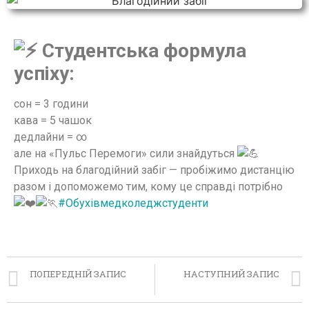
Студентська формула
успіху:
сон = 3 години
кава = 5 чашок
дедлайни = ∞
але на «Пульс Перемоги» сили знайдуться
Приходь на благодійний забіг — пробіжимо дистанцію
разом і допоможемо тим, кому це справді потрібно
#Обухівмедколеджстуденти
ПОПЕРЕДНІЙ ЗАПИС
НАСТУПНИЙ ЗАПИС
Вишиванка 2026
Вшанування Героїв України