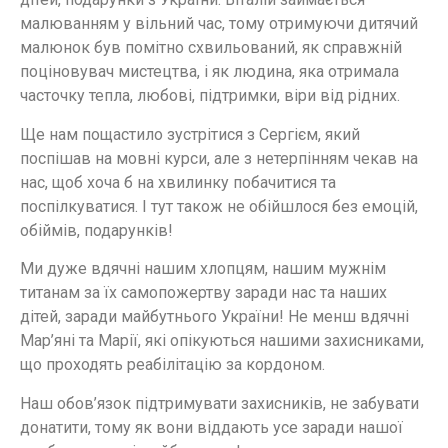
малюванням у вільний час, тому отримуючи дитячий
малюнок був помітно схвильований, як справжній
поціновувач мистецтва, і як людина, яка отримала
часточку тепла, любові, підтримки, віри від рідних.
Ще нам пощастило зустрітися з Сергієм, який
поспішав на мовні курси, але з нетерпінням чекав на
нас, щоб хоча б на хвилинку побачитися та
поспілкуватися. І тут також не обійшлося без емоцій,
обіймів, подарунків!
Ми дуже вдячні нашим хлопцям, нашим мужнім
титанам за їх самопожертву заради нас та наших
дітей, заради майбутнього України! Не менш вдячні
Мар’яні та Марії, які опікуються нашими захисниками,
що проходять реабілітацію за кордоном.
Наш обов’язок підтримувати захисників, не забувати
донатити, тому як вони віддають усе заради нашої