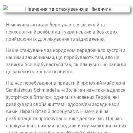
Німеччина активно бере участь у фізичній та
психологічній реабілітації українських військових,
приймаючи їх для лікування та відновлення.
Наше стажування за кордоном передбачало зустріч з
нашими захисниками, що перебувають там, але не
завжди все відбувається так, як плануєш і не завжди
це залежить від нас особисто.
Під час перебування в приватній протезній майстерні
Sanitatshaus Schmiedel в м.Золінген нам таки вдалося
зустрітися з Віталієм, одним із числених Героїв, які
ризикували своїм життям і здоров’ям заради нас з
вами. Наразі Віталій перебуває в Німеччині на
реабілітації та протезуванні вже деякий час. Під час
спілкування з ним ми передали йому малюнки наших
дітей, подарунки з України. Віталій займається