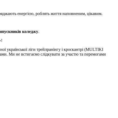
заряджають енергією, роблять життя наповненим, цікавим.
випускників коледжу
.
»!
вної української ліги трейлранінгу і кроскантрі (MULTIKI
яками. Ми не встигаємо слідкувати за участю та перемогами