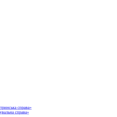
стринська справа»
кувальна справа»