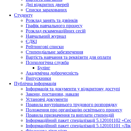
Дні відкритих дверей
Списки зарахованих
Студенту
Розклад занять та дзвінків
Графік навчального процесу
Розклад екзаменаційних сесій
Навчальний журнал
ЄДКІ
Рейтингові списки
Стипендіальне забезпечення
Вартість навчання та реквізити для оплати
Психологічна служба
Булінг
Академічна доброчесність
Випускники
Публічна інформація
Інформація та документи у відкритому доступі
Закони, постанови, накази
Установчі документи
Правила внутрішнього трудового розпорядку
Положення про організацію освітнього процесу
Правила призначення та виплати стипендій
Інформаційний пакет спеціалізації 5.120101102 «Се
Інформаційний пакет спеціалізації 5.120101101 «Лі
Фінансова діяльність