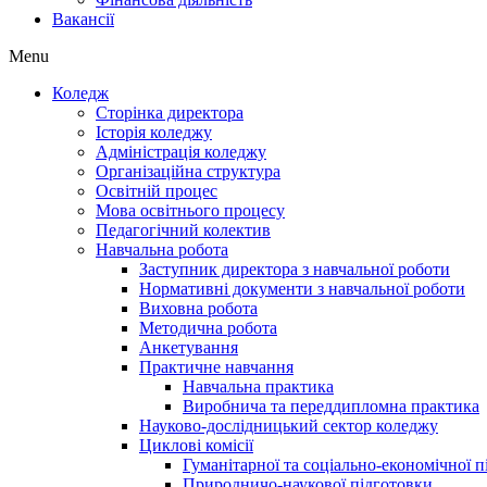
Вакансії
Menu
Коледж
Сторінка директора
Історія коледжу
Адміністрація коледжу
Організаційна структура
Освітній процес
Мова освітнього процесу
Педагогічний колектив
Навчальна робота
Заступник директора з навчальної роботи
Нормативні документи з навчальної роботи
Виховна робота
Методична робота
Анкетування
Практичне навчання
Навчальна практика
Виробнича та переддипломна практика
Науково-дослідницький сектор коледжу
Циклові комісії
Гуманітарної та соціально-економічної 
Природничо-наукової підготовки