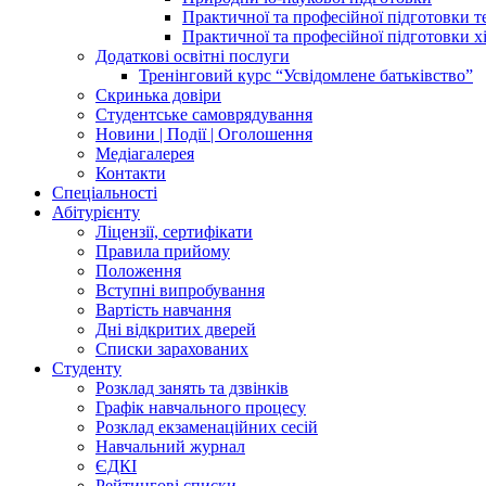
Практичної та професійної підготовки 
Практичної та професійної підготовки х
Додаткові освітні послуги
Тренінговий курс “Усвідомлене батьківство”
Скринька довіри
Студентське самоврядування
Новини | Події | Оголошення
Медіагалерея
Контакти
Спеціальності
Абітурієнту
Ліцензії, сертифікати
Правила прийому
Положення
Вступні випробування
Вартість навчання
Дні відкритих дверей
Списки зарахованих
Студенту
Розклад занять та дзвінків
Графік навчального процесу
Розклад екзаменаційних сесій
Навчальний журнал
ЄДКІ
Рейтингові списки