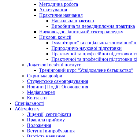
Методична робота
Анкетування
Практичне навчання
Навчальна практика
Виробнича та переддипломна практика
Науково-дослідницький сектор коледжу
Циклові комісії
Гуманітарної та соціально-економічної 
Природничо-наукової підготовки
Практичної та професійної підготовки 
Практичної та професійної підготовки х
Додаткові освітні послуги
Тренінговий курс “Усвідомлене батьківство”
Скринька довіри
Студентське самоврядування
Новини | Події | Оголошення
Медіагалерея
Контакти
Спеціальності
Абітурієнту
Ліцензії, сертифікати
Правила прийому
Положення
Вступні випробування
Вартість навчання