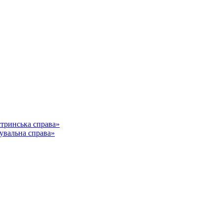
стринська справа»
кувальна справа»