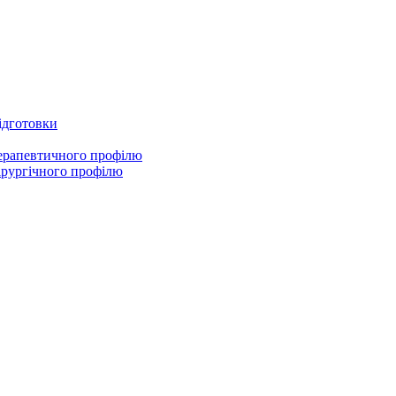
підготовки
терапевтичного профілю
ірургічного профілю