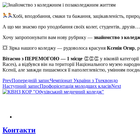
Хобі, вподобання, смаки та бажання, зацікавленість, прир
А що ми знаємо про уподобання своїх колег, студентів, друзів
Хочу запропонувати вам нову рубрику —
знайомство з колед
💥 Зірка нашого коледжу — рудоволоса красуня
Ксенія Огир
, 
Вітаємо з ПЕРЕМОГОЮ — 1 місце
👏👏👏 у віковій категорі
Races), а відбувся він на території Національного музею народ
Ксенії, але завжди пишаємося її наполеглевістю, умінням поєднати ​​​​​​​​
Prev
Попередній запис
Чемпіонат України з Тхеквондо
Наступний запис
Профорієнтація молодших класів
Next
Контакти