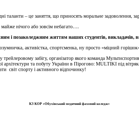
одні таланти – це заняття, що приносять моральне задоволення, 
… майже нічого або зовсім небагато….
жним і позаколеджним життям наших студентів, викладачів, 
розумничка, активістка, спортсменка, ну просто «міцний горішок
ї у трейлеровому забігу, організатор якого команда Мультиспорти
ної архітектури та побуту України в Пірогово: MULTIKI під вітр
​​​​​​​​​​ світ спорту і активного відпочинку!
КЗ КОР «Обухівський медичний фаховий коледж»