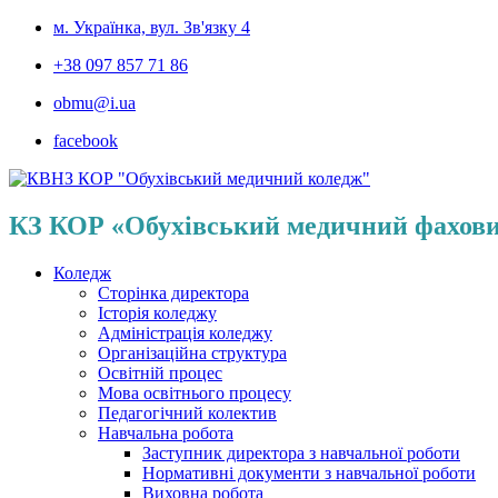
м. Українка, вул. Зв'язку 4
+38 097 857 71 86
obmu@i.ua
facebook
КЗ КОР «Обухівський медичний фахов
Коледж
Сторінка директора
Історія коледжу
Адміністрація коледжу
Організаційна структура
Освітній процес
Мова освітнього процесу
Педагогічний колектив
Навчальна робота
Заступник директора з навчальної роботи
Нормативні документи з навчальної роботи
Виховна робота