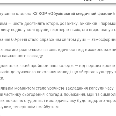
кування ювілею
КЗ КОР «Обухівський медичний фаховий
има — шість десятиліть історії, розвитку, викликів і перем
иву подію у колі друзів, партнерів і всіх, хто щиро шанує
вання 60-річчя стало справжнім святом душі — атмосферни
а частина розпочалася зі слів вдячності від високоповажни
 навчального закладу.
дали шлях, який пройшов наш коледж — від перших кроків 
иків до сучасного покоління молоді, що зберігає культуру
и.
ливим моментом стало урочисте закладання капсули часу
и частинку сьогодення: спогади, побажання, мрії та символ
их поколінь студентів і викладачів, яку буде відкрито чере
улим, теперішнім і майбутнім.