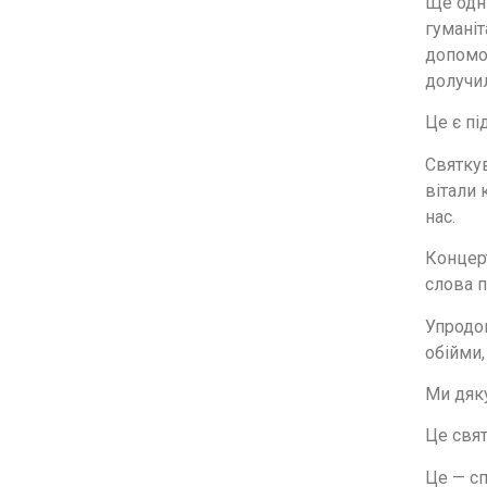
Ще одні
гуманіт
допомог
долучил
Це є пі
Святкув
вітали 
нас.
Концер
слова п
Упродов
обійми,
Ми дяку
Це свят
Це — сп