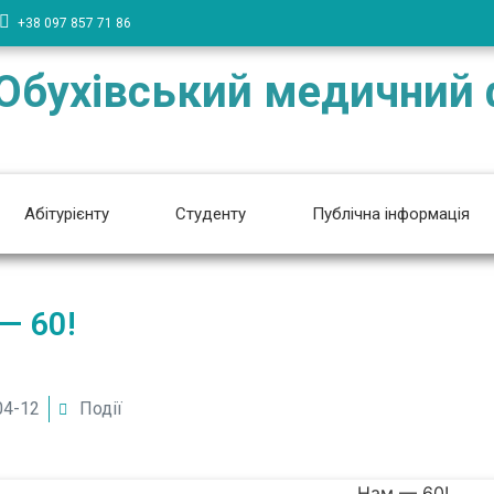
+38 097 857 71 86
Обухівський медичний
Абітурієнту
Студенту
Публічна інформація
— 60!
04-12
Події