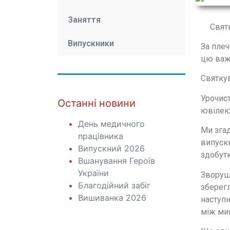
Заняття
Свят
Випускники
За плеч
цю важл
Святку
Урочист
Останні новини
ювілею
День медичного
Ми зга
працівника
випускн
Випускний 2026
здобутк
Вшанування Героїв
України
Зворуш
Благодійний забіг
зберегл
Вишиванка 2026
наступн
між мин