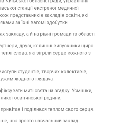
в Київської обласної ради, управління
івської станції екстреної медичної
кож представників закладів освіти, які
ками за їхні вагомі здобутки.
закладу, а й на рівні громади та області.
партнери, друзі, колишні випускники щиро
теплі слова, які зігріли серце кожного з
ступи студентів, творчих колективів,
йдужим жодного глядача.
іксувати миті свята на згадку. Усмішки,
ликої освітянської родини.
 привітав і поділився теплом свого серця.
ше, ніж просто навчальний заклад.