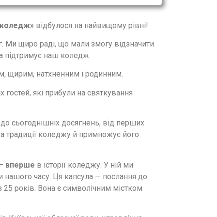
 коледж»
відбулося на найвищому рівні!
ог. Ми щиро раді, що мали змогу відзначити
 та підтримує наш коледж.
м, щирим, натхненним і родинним.
х гостей, які прибули на святкування
до сьогоднішніх досягнень, від перших
 та традиції коледжу й примножує його
 —
вперше
в історії коледжу. У ній ми
и нашого часу. Ця капсула — послання до
з 25 років. Вона є символічним містком