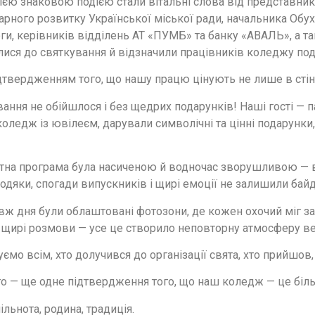
єю знаковою подією стали вітальні слова від представникі
арного розвитку Української міської ради, начальника Обух
и, керівників відділень АТ «ПУМБ» та банку «АВАЛЬ», а та
ися до святкування й відзначили працівників коледжу подя
дтвердженням того, що нашу працю цінують не лише в стінах 
ання не обійшлося і без щедрих подарунків! Наші гості — 
коледж із ювілеєм, дарували символічні та цінні подарунки, 
тна програма була насиченою й водночас зворушливою — ви
одяки, спогади випускників і щирі емоції не залишили ба
ж дня були облаштовані фотозони, де кожен охочий міг заф
 щирі розмови — усе це створило неповторну атмосферу ве
ємо всім, хто долучився до організації свята, хто прийшов,
о — ще одне підтвердження того, що наш коледж — це біль
ільнота, родина, традиція.