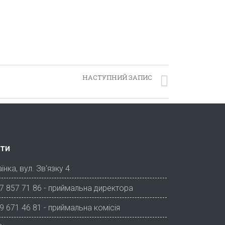
НАСТУПНИЙ ЗАПИС
Супровід в змаганнях з Таеквондо
ти
їнка, вул. Зв'язку 4
7 857 71 86 - приймальна директора
9 671 46 81 - приймальна комісія