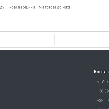
у — нові вершини. І ми готові до них!
Контак
м. Укра
+38 09
+38 09