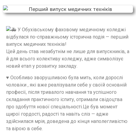
У Обухівському фаховому медичному коледжі
відбулася по-справжньому історична подія — перший
випуск медичних техніків!
Цей день став незабутнім не лише для випускників, а
й для всього колективу коледжу, адже символізує
новий етап у розвитку закладу.
♥️ Особливо зворушливою була мить, коли дорослі
чоловіки , які вже реалізували себе у своїй основній
професії, після тривалого навчання та успішного
складання практичного іспиту, отримали свідоцтва
про здобуття нової спеціальності.Це був момент
щирої гордості, радості та навіть сліз — адже
здійснилася мрія, доведена до кінця наполегливістю
та вірою в себе.