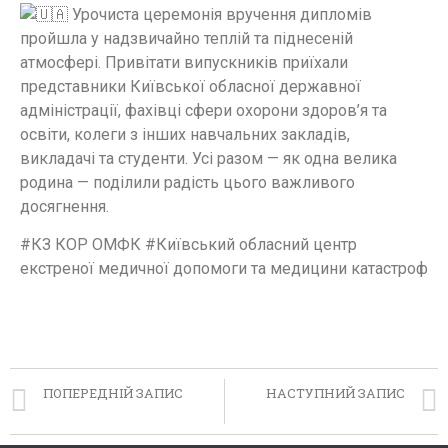
Урочиста церемонія вручення дипломів
пройшла у надзвичайно теплій та піднесеній
атмосфері. Привітати випускників приїхали
представники Київської обласної державної
адміністрації, фахівці сфери охорони здоров’я та
освіти, колеги з інших навчальних закладів,
викладачі та студенти. Усі разом — як одна велика
родина — поділили радість цього важливого
досягнення.
#КЗ КОР ОМФК #Київський обласний центр
екстреної медичної допомоги та медицини катастроф
ПОПЕРЕДНІЙ ЗАПИС
НАСТУПНИЙ ЗАПИС
Знайомство з професією медика
З ювілеєм!